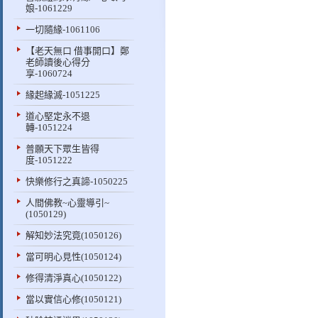
娘-1061229
一切隨緣-1061106
【老天無口 借事開口】鄭
老師讀後心得分
享-1060724
緣起緣滅-1051225
道心堅定永不退
轉-1051224
普願天下眾生皆得
度-1051222
快樂修行之真諦-1050225
人間佛教~心靈導引~
(1050129)
解知妙法究竟(1050126)
當可明心見性(1050124)
修得清淨真心(1050122)
當以實信心修(1050121)