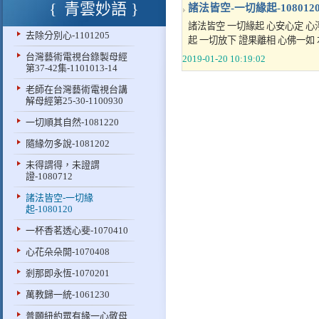
青雲妙語
諸法皆空-一切緣起-108012
諸法皆空 一切緣起 心安心定 心
去除分別心-1101205
起 一切放下 證果離相 心佛一如 
台灣藝術電視台錄製母經
2019-01-20 10:19:02
第37-42集-1101013-14
老師在台灣藝術電視台講
解母經第25-30-1100930
一切順其自然-1081220
隨緣勿多說-1081202
未得謂得，未證謂
證-1080712
諸法皆空-一切緣
起-1080120
一杯香茗透心斐-1070410
心花朵朵開-1070408
剎那即永恆-1070201
萬教歸一統-1061230
普願紐約眾有緣一心敬母