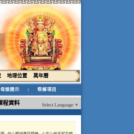
載
地理位置
萬年曆
母娘開示
祭解項目
課程資料
Select Language
▼
解經義~ 信心堅誠勇猛精進~ 心定心安不起妄想