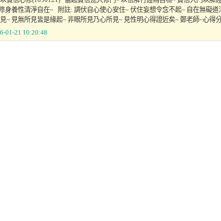
 修身養性清淨自在~ 附註: 調伏自心使心安住~ 伏住妄想令念不起~ 自在無礙道
見~ 見無所見皆是緣起~ 非眼所見乃心所見~ 見性明心得證近矣~ 鄭老師~心得分享
6-01-21 10:20:48