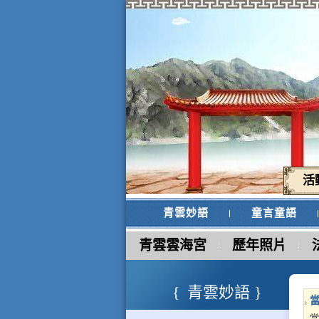
活
青雲妙語
童言童語
青雲雲海宮
歷年照片
青雲妙語
當
當