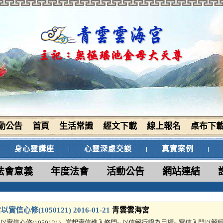
動公告
首頁
生活常識
經文下載
線上報名
桌布下
身心靈講座
心靈深處交談
真實案例
法會意義
年度法會
活動公告
網站連結
以實信心修(1050121)
2016-01-21
青雲雲海宮
以實信心修(1050121) 當起實信進入修門~ 以信解行證為目標~ 實信入門以