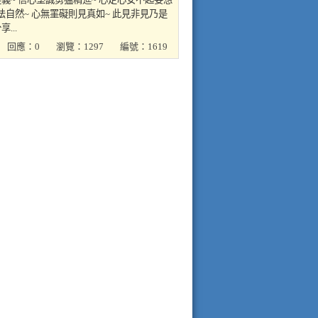
法自然~ 心無罣礙則見真如~ 此見非見乃是
...
回應：0
瀏覽：1297
編號：1619