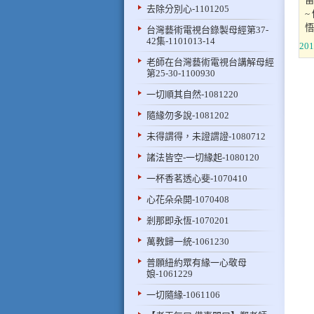
去除分別心-1101205
~
悟
台灣藝術電視台錄製母經第37-
42集-1101013-14
201
老師在台灣藝術電視台講解母經
第25-30-1100930
一切順其自然-1081220
隨緣勿多說-1081202
未得謂得，未證謂證-1080712
諸法皆空-一切緣起-1080120
一杯香茗透心斐-1070410
心花朵朵開-1070408
剎那即永恆-1070201
萬教歸一統-1061230
普願紐約眾有緣一心敬母
娘-1061229
一切隨緣-1061106