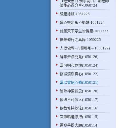
【老天無口 借事開口】鄭老師
讀後心得分享-1060724
緣起緣滅-1051225
道心堅定永不退轉-1051224
普願天下眾生皆得度-1051222
快樂修行之真諦-1050225
人間佛教~心靈導引~(1050129)
解知妙法究竟(1050126)
當可明心見性(1050124)
修得清淨真心(1050122)
當以實信心修(1050121)
破除神通迷思(1050120)
依法不可依人(1050117)
依教修持妙法(1050116)
次第精進修持(1050115)
需發菩提大願(1050114