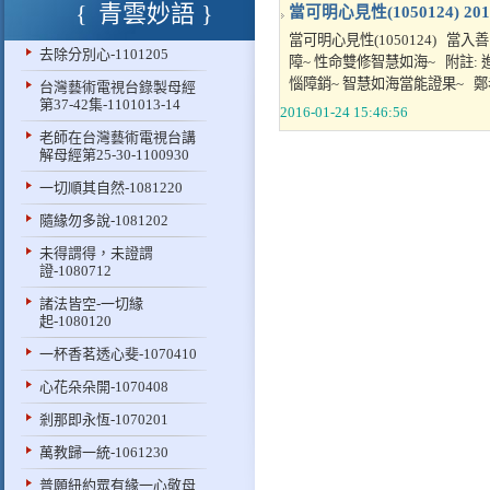
青雲妙語
當可明心見性(1050124)
201
當可明心見性(1050124) 
去除分別心-1101205
障~ 性命雙修智慧如海~ 附註:
惱障銷~ 智慧如海當能證果~ 鄭老
台灣藝術電視台錄製母經
第37-42集-1101013-14
2016-01-24 15:46:56
老師在台灣藝術電視台講
解母經第25-30-1100930
一切順其自然-1081220
隨緣勿多說-1081202
未得謂得，未證謂
證-1080712
諸法皆空-一切緣
起-1080120
一杯香茗透心斐-1070410
心花朵朵開-1070408
剎那即永恆-1070201
萬教歸一統-1061230
普願紐約眾有緣一心敬母