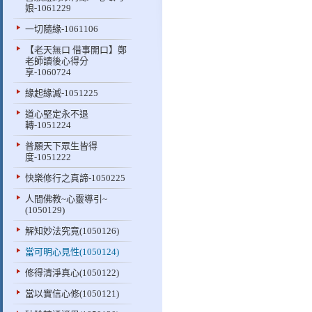
娘-1061229
一切隨緣-1061106
【老天無口 借事開口】鄭
老師讀後心得分
享-1060724
緣起緣滅-1051225
道心堅定永不退
轉-1051224
普願天下眾生皆得
度-1051222
快樂修行之真諦-1050225
人間佛教~心靈導引~
(1050129)
解知妙法究竟(1050126)
當可明心見性(1050124)
修得清淨真心(1050122)
當以實信心修(1050121)