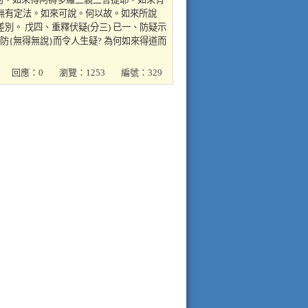
無有定法。如來可說。何以故。如來所說
。 戊四、重釋伏疑(分三) 已一、防疑示
{無得無說}而令人生疑? 為何如來得道而
回應：0
瀏覽：1253
編號：329