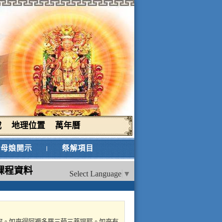
載
地理位置
萬年曆
母娘開示
祭解項目
課程資料
Select Language
▼
意云何。如來得阿褥多羅三藐三菩提耶。如來有