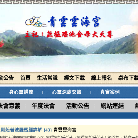
動公告
首頁
生活常識
經文下載
線上報名
桌布下
身心靈講座
心靈深處交談
真實案例
法會意義
年度法會
活動公告
網站連結
剛般若波羅蜜經詳解 {43}
青雲雲海宮
剛般若波羅蜜經詳解 {43} 無得無說分第七 {無得無說分第七} 須菩提。於