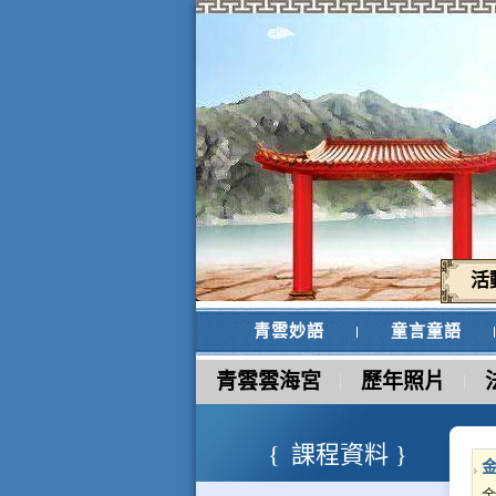
活
青雲妙語
童言童語
青雲雲海宮
歷年照片
課程資料
金
金