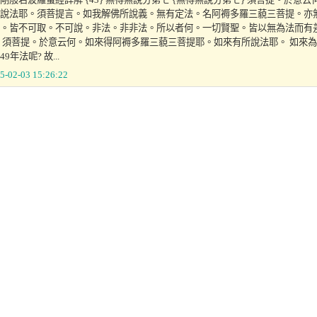
說法耶。須菩提言。如我解佛所說義。無有定法。名阿褥多羅三藐三菩提。亦
。皆不可取。不可說。非法。非非法。所以者何。一切賢聖。皆以無為法而有差別
 須菩提。於意云何。如來得阿褥多羅三藐三菩提耶。如來有所說法耶。 如來為防
49年法呢? 故...
5-02-03 15:26:22