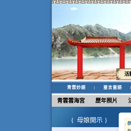
活
青雲妙語
童言童語
青雲雲海宮
歷年照片
母娘開示
恭
恭