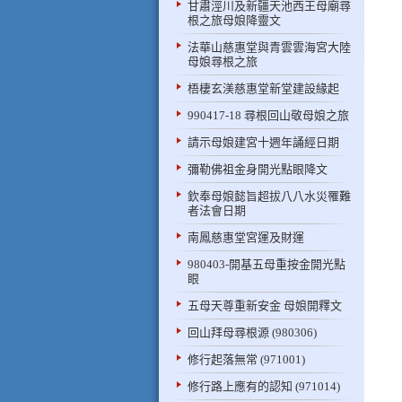
甘肅涇川及新疆天池西王母廟尋
根之旅母娘降靈文
法華山慈惠堂與青雲雲海宮大陸
母娘尋根之旅
梧棲玄渼慈惠堂新堂建設緣起
990417-18 尋根回山敬母娘之旅
請示母娘建宮十週年誦經日期
彌勒佛祖金身開光點眼降文
欽奉母娘懿旨超拔八八水災罹難
者法會日期
南鳳慈惠堂宮運及財運
980403-開基五母重按金開光點
眼
五母天尊重新安金 母娘開釋文
回山拜母尋根源 (980306)
修行起落無常 (971001)
修行路上應有的認知 (971014)