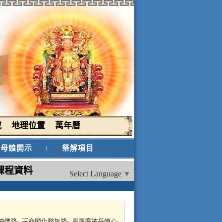
載
地理位置
萬年曆
母娘開示
祭解項目
課程資料
Select Language
▼
神佛降~ 天命顯化懿旨降~ 恩澤廣被母娘心~