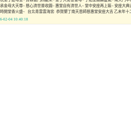
承金母大天尊~ 慈心濟世普收圓~ 惠堂自有濟世人~ 堂中安座再上匾~ 安座大典
時開堂香火盛~ 台北青雲雲海宮: 恭賀墾丁南天恩師慈惠堂安座大吉 乙未年十二
6-02-04 10:40:18