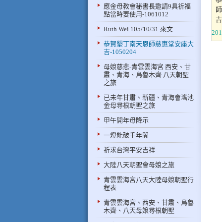
應金母教會秘書長邀請9具祈福
師
點當時要使用-1061012
吉
​Ruth Wei 105/10/31 來文
201
恭賀墾丁南天恩師慈惠堂安座大
吉-1050204
母娘慈悲-青雲雲海宮 西安、甘
肅、青海、烏魯木齊 八天朝聖
之旅
已未年甘肅、新疆、青海會瑤池
金母尋根朝聖之旅
甲午開年母降示
一燈能破千年闇
祈求台灣平安吉祥
大陸八天朝聖會母娘之旅
青雲雲海宮八天大陸母娘朝聖行
程表
青雲雲海宮、西安、甘肅、烏魯
木齊、八天母娘尋根朝聖