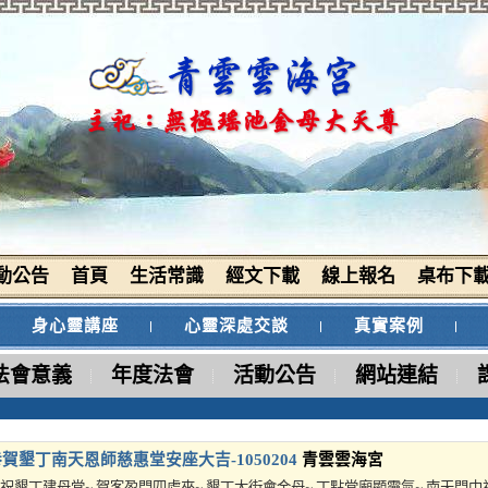
動公告
首頁
生活常識
經文下載
線上報名
桌布下
身心靈講座
心靈深處交談
真實案例
法會意義
年度法會
活動公告
網站連結
賀墾丁南天恩師慈惠堂安座大吉-1050204
青雲雲海宮
祝墾丁建母堂~ 賀客盈門四處來~ 墾丁大街會金母~ 丁點堂廟顯靈氣~ 南天門中