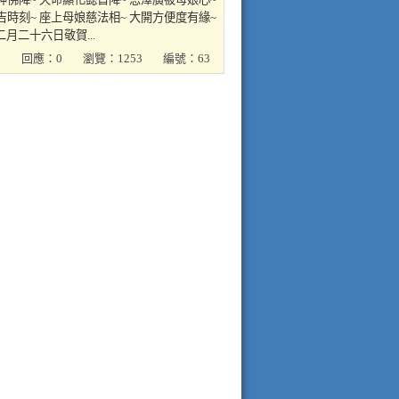
吉時刻~ 座上母娘慈法相~ 大開方便度有緣~
月二十六日敬賀...
回應：0
瀏覽：1253
編號：63