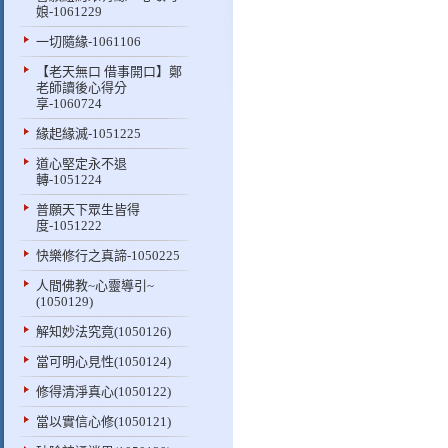
娘-1061229
一切隨緣-1061106
【老天無口 借事開口】鄭
老師讀後心得分
享-1060724
緣起緣滅-1051225
道心堅定永不退
轉-1051224
普願天下眾生皆得
度-1051222
快樂修行之真諦-1050225
人間佛教~心靈導引~
(1050129)
解知妙法究竟(1050126)
當可明心見性(1050124)
修得清淨真心(1050122)
當以實信心修(1050121)