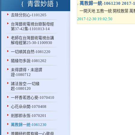
青雲妙語
萬教歸一統-1061230
2017-
一開天地 五教一統 開枝散葉 萬教
去除分別心-1101205
2017-12-30 19:02:50
台灣藝術電視台錄製母經
第37-42集-1101013-14
老師在台灣藝術電視台講
解母經第25-30-1100930
一切順其自然-1081220
隨緣勿多說-1081202
未得謂得，未證謂
證-1080712
諸法皆空-一切緣
起-1080120
一杯香茗透心斐-1070410
心花朵朵開-1070408
剎那即永恆-1070201
萬教歸一統-1061230
普願紐約眾有緣一心敬母