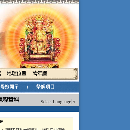
載
地理位置
萬年曆
母娘開示
祭解項目
課程資料
Select Language
▼
宮
為妙藥、能知孝感動天的道理、懂得倫理道德