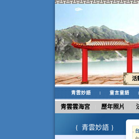
活
青雲妙語
童言童語
青雲雲海宮
歷年照片
青雲妙語
台
台