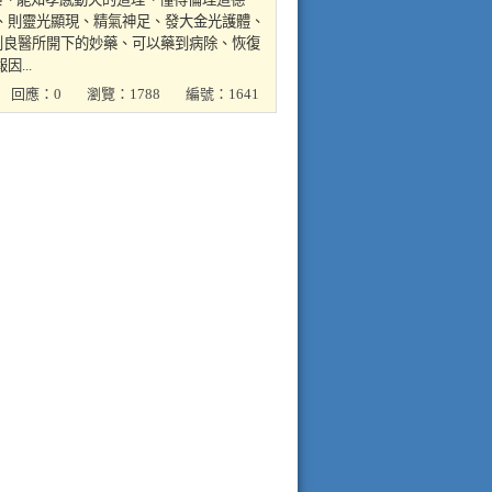
、則靈光顯現、精氣神足、發大金光護體、
到良醫所開下的妙藥、可以藥到病除、恢復
...
回應：0
瀏覽：1788
編號：1641