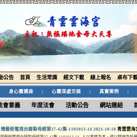
動公告
首頁
生活常識
經文下載
線上報名
桌布下
身心靈講座
心靈深處交談
真實案例
法會意義
年度法會
活動公告
網站連結
灣藝術電視台錄製母經第37-42集-1101013-14
2021-10-18
青雲雲海
灣藝術電視台錄製母經第37-42集-1101013-14 人以孝悌為本、道以精神