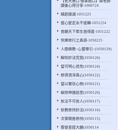
【老天無口 借事開口】鄭老師
讀後心得分享-1060724
緣起緣滅-1051225
道心堅定永不退轉-1051224
普願天下眾生皆得度-1051222
快樂修行之真諦-1050225
人間佛教~心靈導引~(1050129)
解知妙法究竟(1050126)
當可明心見性(1050124)
修得清淨真心(1050122)
當以實信心修(1050121)
破除神通迷思(1050120)
依法不可依人(1050117)
依教修持妙法(1050116)
次第精進修持(1050115)
需發菩提大願(1050114